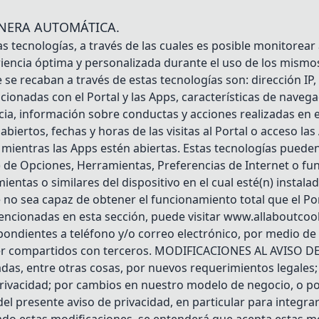
NERA AUTOMÁTICA.
as tecnologías, a través de las cuales es posible monitor
riencia óptima y personalizada durante el uso de los mismos
se recaban a través de estas tecnologías son: dirección IP,
lacionadas con el Portal y las Apps, características de navega
cia, información sobre conductas y acciones realizadas en e
abiertos, fechas y horas de las visitas al Portal o acceso l
 mientras las Apps estén abiertas. Estas tecnologías pueden
s) de Opciones, Herramientas, Preferencias de Internet o fu
ientas o similares del dispositivo en el cual esté(n) instalad
o sea capaz de obtener el funcionamiento total que el Port
encionadas en esta sección, puede visitar www.allaboutcoo
ndientes a teléfono y/o correo electrónico, por medio de A
r compartidos con terceros. MODIFICACIONES AL AVISO DE 
adas, entre otras cosas, por nuevos requerimientos legales
privacidad; por cambios en nuestro modelo de negocio, o po
l presente aviso de privacidad, en particular para integrar