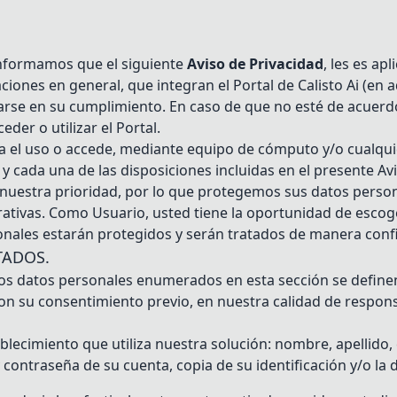
informamos que el siguiente
Aviso de Privacidad
, les es ap
ciones en general, que integran el Portal de Calisto Ai (en a
rse en su cumplimiento. En caso de que no esté de acuerdo 
der o utilizar el Portal.
a el uso o accede, mediante equipo de cómputo y/o cualquie
s y cada una de las disposiciones incluidas en el presente A
s nuestra prioridad, por lo que protegemos sus datos perso
trativas. Como Usuario, usted tiene la oportunidad de esco
onales estarán protegidos y serán tratados de manera confi
TADOS.
os los datos personales enumerados en esta sección se defi
n su consentimiento previo, en nuestra calidad de responsab
ablecimiento que utiliza nuestra solución: nombre, apellido,
 contraseña de su cuenta, copia de su identificación y/o la 